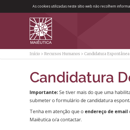
As cookies utilizadas neste sítio web não recolhem informaç
Início
>
Recursos Humanos
>
Candidatura Espontânea
Candidatura D
​​​​​​​​​​​​Importante:
Se tiver mais do que uma habilit
submeter o formulário de candidatura espont
Tenha em atenção que o
endereço de email
Maiêutica o/a contactar.