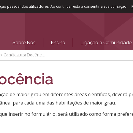
ão pessoal dos utilizadores. Ao continuar está a consentir a sua utilização.
Sobre Nós
Ensino
Ligação à Comunidade
>
Candidatura Docência
ocência
ação de maior grau em diferentes áreas científicas, deverá 
ânea, para cada uma das habilitações de maior grau.
que inserir no formulário, será utilizado como forma prefere